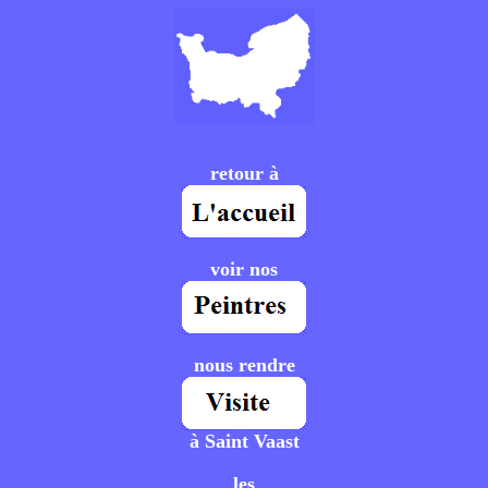
retour à
voir nos
nous rendre
à Saint Vaast
les