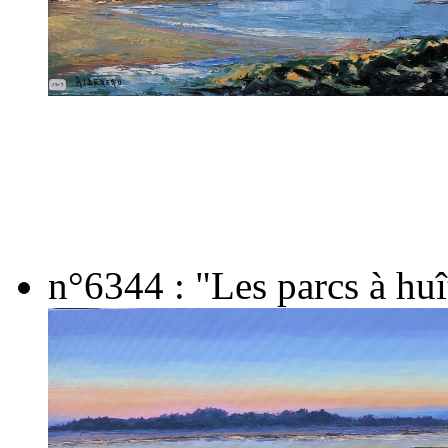
n°6344 : "Les parcs à huî